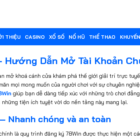
ỚI THIỆU
CASINO
XỔ SỐ
NỔ HŨ
THỂ THAO
KHUYẾN
– Hướng Dẫn Mở Tài Khoản Chu
n mở khoá cánh cửa khám phá thế giới giải trí trực tuyế
ả mãn mọi mong muốn của người chơi với sự chuyên nghiệp
8Win
giúp bạn dễ dàng tiếp xúc với những trò chơi đẳng
những tiện ích tuyệt vời do nền tảng này mang lại.
 – Nhanh chóng và an toàn
chính là quy trình đăng ký 78Win được thực hiện một c