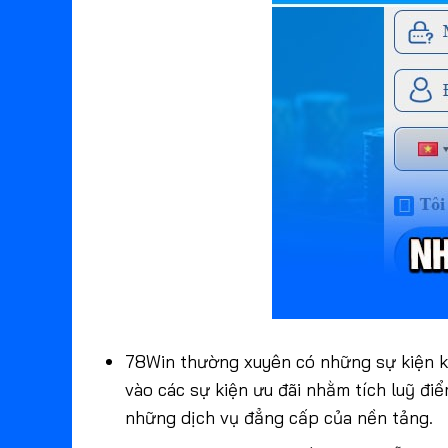
78Win thường xuyên có những sự kiện k
vào các sự kiện ưu đãi nhằm tích luỹ đi
những dịch vụ đẳng cấp của nền tảng.