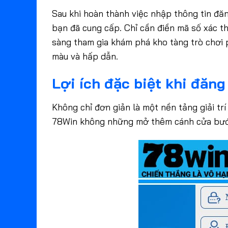
Sau khi hoàn thành việc nhập thông tin đă
bạn đã cung cấp. Chỉ cần điền mã số xác t
sàng tham gia khám phá kho tàng trò chơi p
màu và hấp dẫn.
Lợi ích đặc biệt khi đăn
Không chỉ đơn giản là một nền tảng giải tr
78Win không những mở thêm cánh cửa bước v