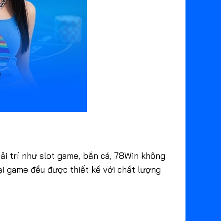
iải trí như slot game, bắn cá, 78Win không
ại game đều được thiết kế với chất lượng