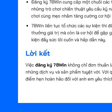
Đăng ký 78Win cung cấp một chuỗi các t
những trò chơi chiến thuật yêu cầu kỹ nă
chơi cùng mẹo nhằm tăng cường cơ hội 
78Win liên tục tổ chức các sự kiện thi 
thưởng giá trị mà còn là cơ hội để gặp 
kiện đầy sức lôi cuốn và hấp dẫn này.
Lời kết
Việc
đăng ký 78Win
không chỉ đơn thuần là
những dịch vụ và sản phẩm tuyệt vời. Với 
điểm hẹn hoàn hảo đối với anh em yêu thích