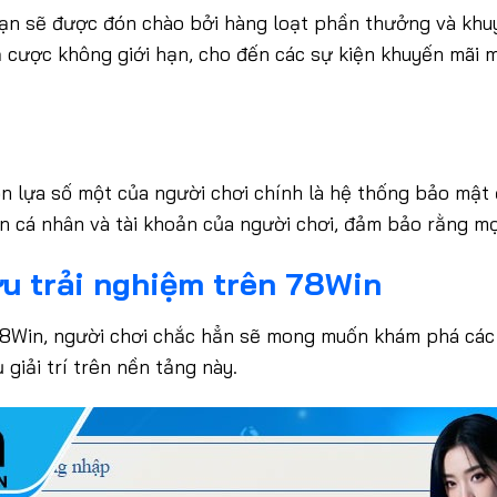
 bạn sẽ được đón chào bởi hàng loạt phần thưởng và kh
ả cược không giới hạn, cho đến các sự kiện khuyến mãi m
n lựa số một của người chơi chính là hệ thống bảo mật
 cá nhân và tài khoản của người chơi, đảm bảo rằng mọi
u trải nghiệm trên 78Win
 78Win, người chơi chắc hẳn sẽ mong muốn khám phá các 
giải trí trên nền tảng này.