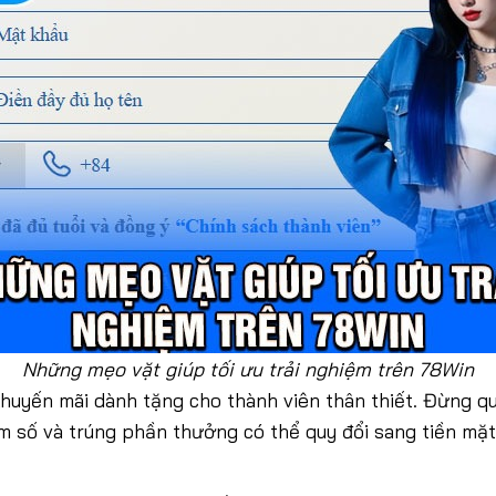
Những mẹo vặt giúp tối ưu trải nghiệm trên 78Win
huyến mãi dành tặng cho thành viên thân thiết. Đừng q
ểm số và trúng phần thưởng có thể quy đổi sang tiền mặt