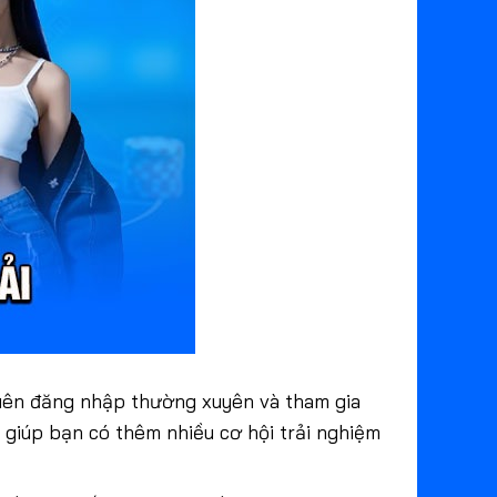
uên đăng nhập thường xuyên và tham gia
 giúp bạn có thêm nhiều cơ hội trải nghiệm