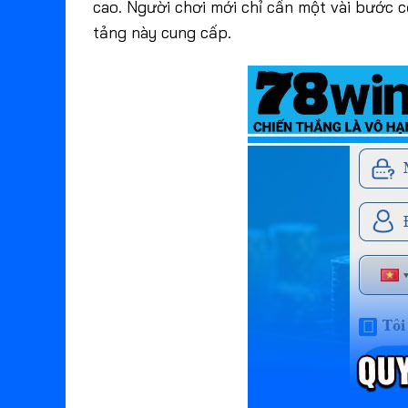
cao. Người chơi mới chỉ cần một vài bước c
tảng này cung cấp.