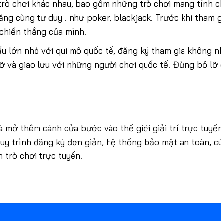
rò chơi khác nhau, bao gồm những trò chơi mang tính c
ng cùng tư duy . như poker, blackjack. Trước khi tham gi
chiến thắng của mình.
đấu lớn nhỏ với qui mô quốc tế, đăng ký tham gia không
gỡ và giao lưu với những người chơi quốc tế. Đừng bỏ lỡ
 mở thêm cánh cửa bước vào thế giới giải trí trực tuyến
quy trình đăng ký đơn giản, hệ thống bảo mật an toàn, c
 trò chơi trực tuyến.