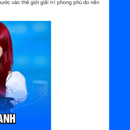
ước vào thế giới giải trí phong phú do nền