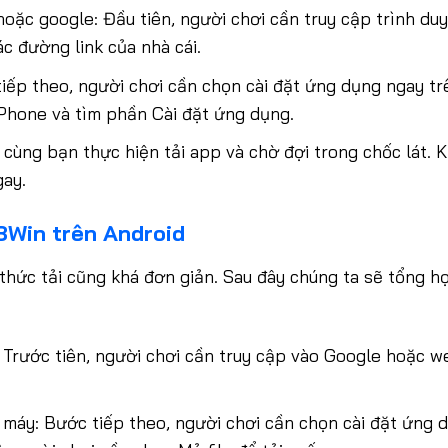
 hoặc google: Đầu tiên, người chơi cần truy cập trình du
c đường link của nhà cái.
iếp theo, người chơi cần chọn cài đặt ứng dụng ngay tr
iPhone và tìm phần Cài đặt ứng dụng.
 cùng bạn thực hiện tải app và chờ đợi trong chốc lát. K
gay.
8Win trên Android
h thức tải cũng khá đơn giản. Sau đây chúng ta sẽ tổng h
 Trước tiên, người chơi cần truy cập vào Google hoặc w
 máy: Bước tiếp theo, người chơi cần chọn cài đặt ứng 