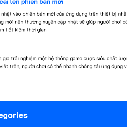
cái lên phiên bản mới
 nhật vào phiên bản mới của ứng dụng trên thiết bị nhằ
ng mới nên thường xuyên cập nhật sẽ giúp người chơi có
 tiết kiệm thời gian.
m gia trải nghiệm một hệ thống game cược siêu chất lượ
 viết trên, người chơi có thể nhanh chóng tải ứng dụng
egories