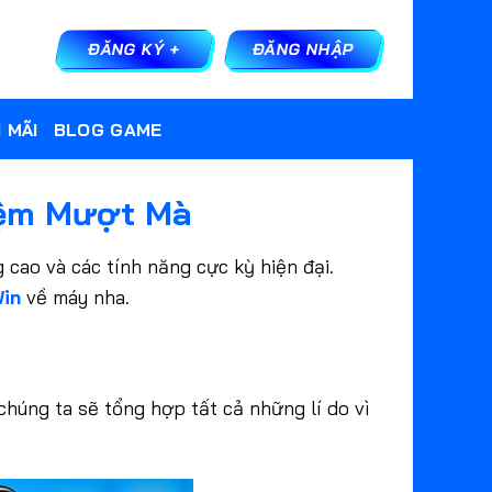
ĐĂNG KÝ +
ĐĂNG NHẬP
 MÃI
BLOG GAME
iệm Mượt Mà
 cao và các tính năng cực kỳ hiện đại.
Win
về máy nha.
chúng ta sẽ tổng hợp tất cả những lí do vì