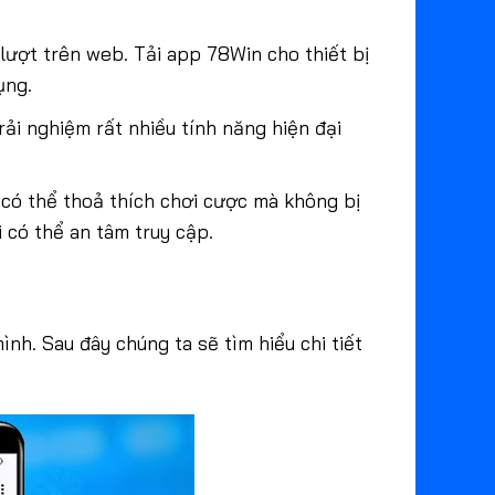
 lượt trên web. Tải app 78Win cho thiết bị
ụng.
rải nghiệm rất nhiều tính năng hiện đại
 có thể thoả thích chơi cược mà không bị
 có thể an tâm truy cập.
nh. Sau đây chúng ta sẽ tìm hiểu chi tiết