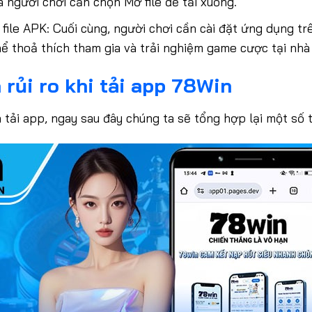
à người chơi cần chọn Mở file để tải xuống.
file APK: Cuối cùng, người chơi cần cài đặt ứng dụng tr
ể thoả thích tham gia và trải nghiệm game cược tại nhà 
rủi ro khi tải app 78Win
 tải app, ngay sau đây chúng ta sẽ tổng hợp lại một số t