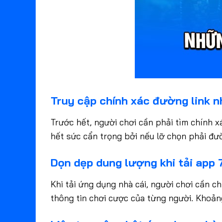
Truy cập chính xác đường link n
Trước hết, người chơi cần phải tìm chính x
hết sức cẩn trọng bởi nếu lỡ chọn phải đườ
Dọn dẹp dung lượng khi tải app
Khi tải ứng dụng nhà cái, người chơi cần c
thông tin chơi cược của từng người. Khoản