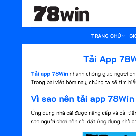
Bỏ
qua
nội
dung
TRANG CHỦ
GI
Tải App 78
Tải app 78Win
nhanh chóng giúp người chơi
Trong bài viết hôm nay, chúng ta sẽ tìm hiể
Vì sao nên tải app 78Win 
Ứng dụng nhà cái được nâng cấp và cải tiến
sao người chơi nên cài đặt ứng dụng nhà cái