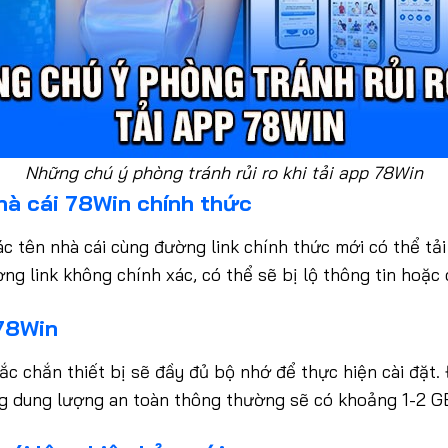
Những chú ý phòng tránh rủi ro khi tải app 78Win
hà cái 78Win chính thức
ác tên nhà cái cùng đường link chính thức mới có thể tả
ng link không chính xác, có thể sẽ bị lộ thông tin hoặc
 78Win
hắc chắn thiết bị sẽ đầy đủ bộ nhớ để thực hiện cài đặt.
g dung lượng an toàn thông thường sẽ có khoảng 1-2 GB