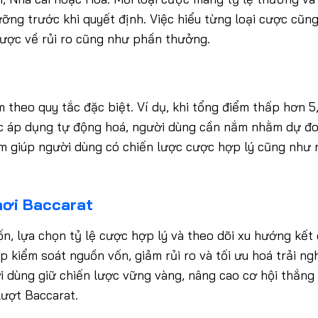
lưỡng trước khi quyết định. Việc hiểu từng loại cược cũn
lược về rủi ro cũng như phần thưởng.
 theo quy tắc đặc biệt. Ví dụ, khi tổng điểm thấp hơn 5
ợc áp dụng tự động hoá, người dùng cần nắm nhằm dự đ
hêm giúp người dùng có chiến lược cược hợp lý cũng như
hơi Baccarat
, lựa chọn tỷ lệ cược hợp lý và theo dõi xu hướng kết
p kiểm soát nguồn vốn, giảm rủi ro và tối ưu hoá trải ng
ời dùng giữ chiến lược vững vàng, nâng cao cơ hội thắng
lượt Baccarat.