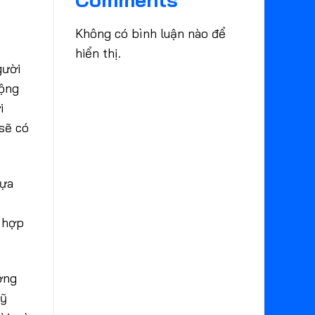
Không có bình luận nào để
hiển thị.
gười
động
i
 sẽ có
lựa
c hợp
ớng
kỹ