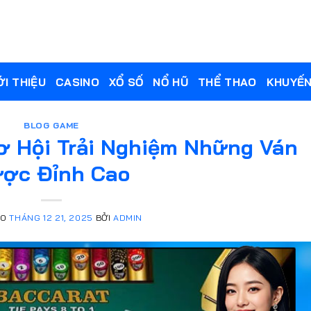
ỚI THIỆU
CASINO
XỔ SỐ
NỔ HŨ
THỂ THAO
KHUYẾN
BLOG GAME
ơ Hội Trải Nghiệm Những Ván
ợc Đỉnh Cao
ÀO
THÁNG 12 21, 2025
BỞI
ADMIN