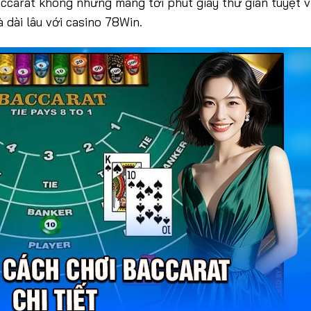
ccarat không những mang tới phút giây thư giãn tuyệt 
à dài lâu với casino 78Win.