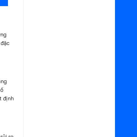
ững
 đặc
ũng
số
t định
rủi ro