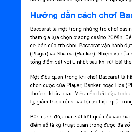
Hướng dẫn cách chơi Bac
Baccarat là một trong những trò chơi casi
tham gia lựa chọn ở sòng casino 78Win. Để
cơ bản của trò chơi. Baccarat vận hành dựa
(Player) và Nhà cái (Banker). Nhiệm vụ của 
tổng điểm sát với 9 nhất sau khi rút bài the
Một điều quan trọng khi chơi Baccarat là h
chọn cược cửa Player, Banker hoặc Hòa (Pla
thưởng khác nhau. Việc nắm bắt đặc tính c
lý, giảm thiểu rủi ro và tối ưu hiệu quả tron
Bên cạnh đó, quan sát kết quả của ván bài 
điểm số là kỹ thuật quan trọng được đa số 