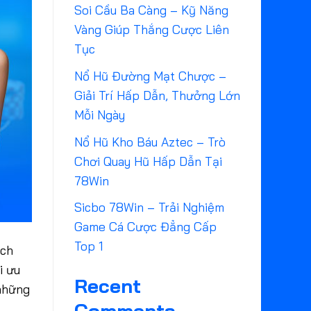
Soi Cầu Ba Càng – Kỹ Năng
Vàng Giúp Thắng Cược Liên
Tục
Nổ Hũ Đường Mạt Chược –
Giải Trí Hấp Dẫn, Thưởng Lớn
Mỗi Ngày
Nổ Hũ Kho Báu Aztec – Trò
Chơi Quay Hũ Hấp Dẫn Tại
78Win
Sicbo 78Win – Trải Nghiệm
Game Cá Cược Đẳng Cấp
Top 1
ách
i ưu
Recent
những
Comments