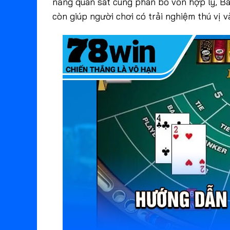
năng quan sát cùng phân bổ vốn hợp lý, Ba
còn giúp người chơi có trải nghiệm thú vị v