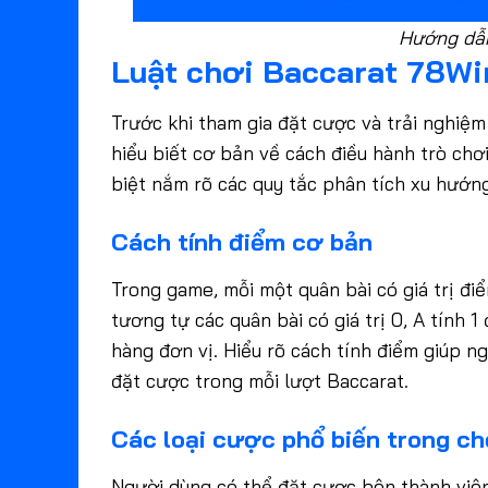
Hướng dẫn
Luật chơi Baccarat 78Wi
Trước khi tham gia đặt cược và trải nghiệ
hiểu biết cơ bản về cách điều hành trò chơi
biệt nắm rõ các quy tắc phân tích xu hướng
Cách tính điểm cơ bản
Trong game, mỗi một quân bài có giá trị điể
tương tự các quân bài có giá trị 0, A tính 1
hàng đơn vị. Hiểu rõ cách tính điểm giúp n
đặt cược trong mỗi lượt Baccarat.
Các loại cược phổ biến trong c
Người dùng có thể đặt cược bên thành viên,