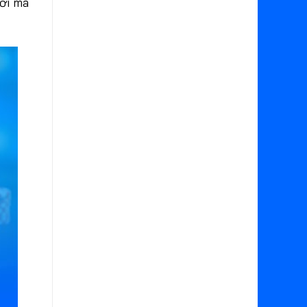
vời mà