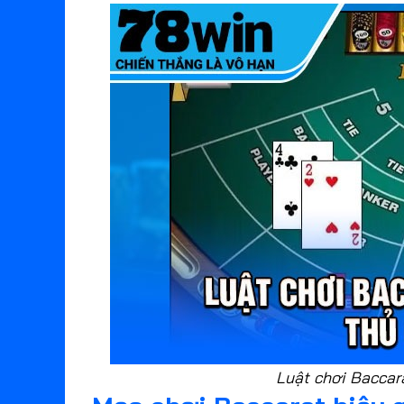
Luật chơi Baccar